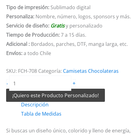
Tipo de impresión:
Sublimado digital
Personaliza:
Nombre, número, logos, sponsors y más.
Servicio de diseño:
Gratis
y personalizado
Tiempo de Producción:
7 a 15 días.
Adicional :
Bordados, parches, DTF, manga larga, etc.
Envíos:
a todo Chile
SKU:
FCH-708
Categoría:
Camisetas Chocolateras
Camisetas
+
-
Chocolateras
¡Quiero este Producto Personalizado!
rosado
Descripción
y
Tabla de Medidas
verde
cantidad
Si buscas un diseño único, colorido y lleno de energía,