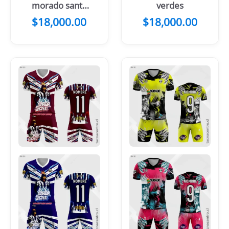
morado santa
verdes
rosa
$
18,000.00
$
18,000.00