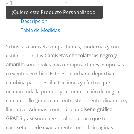
Camisetas
+
-
chocolateras
¡Quiero este Producto Personalizado!
negro
Descripción
y
Tabla de Medidas
amarillo
Si buscas camisetas impactantes, modernas y con
cantidad
estilo propio, las
Camisetas chocolateras negro y
amarillo
son ideales para equipos, clubes, empresas
o eventos en Chile. Este estilo urbano-deportivo
combina patrones, ilustraciones y efectos que
ocupan toda la prenda, y la combinación de negro
con amarillo genera un contraste potente, dinámico y
llamativo. Además, contarás con
diseño gráfico
GRATIS
y asesoría personalizada para que tu
camiseta quede exactamente como la imaginas.