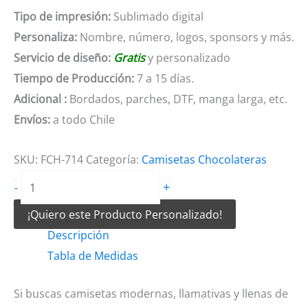
Tipo de impresión:
Sublimado digital
Personaliza:
Nombre, número, logos, sponsors y más.
Servicio de diseño:
Gratis
y personalizado
Tiempo de Producción:
7 a 15 días.
Adicional :
Bordados, parches, DTF, manga larga, etc.
Envíos:
a todo Chile
SKU:
FCH-714
Categoría:
Camisetas Chocolateras
Camisetas
+
-
Chocolateras
¡Quiero este Producto Personalizado!
azul
Descripción
y
Tabla de Medidas
celeste
cantidad
Si buscas camisetas modernas, llamativas y llenas de