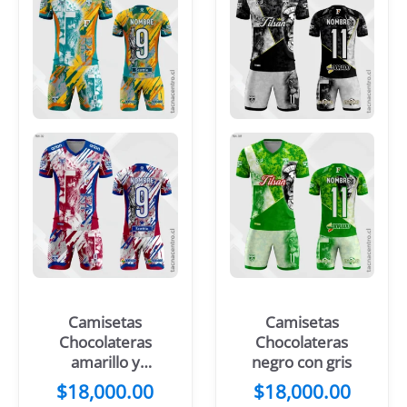
Camisetas
Camisetas
Chocolateras
Chocolateras
amarillo y
negro con gris
verde jade
$
18,000.00
$
18,000.00