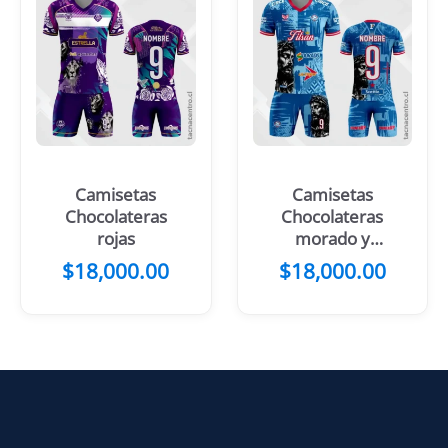
Camisetas
Camisetas
Chocolateras
Chocolateras
rojas
morado y
fucsia
$
18,000.00
$
18,000.00