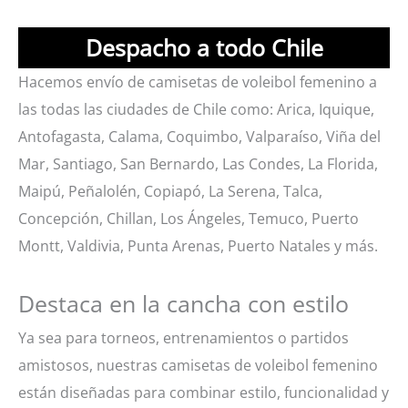
Despacho a todo Chile
Hacemos envío de camisetas de voleibol femenino a
las todas las ciudades de Chile como: Arica, Iquique,
Antofagasta, Calama, Coquimbo, Valparaíso, Viña del
Mar, Santiago, San Bernardo, Las Condes, La Florida,
Maipú, Peñalolén, Copiapó, La Serena, Talca,
Concepción, Chillan, Los Ángeles, Temuco, Puerto
Montt, Valdivia, Punta Arenas, Puerto Natales y más.
Destaca en la cancha con estilo
Ya sea para torneos, entrenamientos o partidos
amistosos, nuestras camisetas de voleibol femenino
están diseñadas para combinar estilo, funcionalidad y