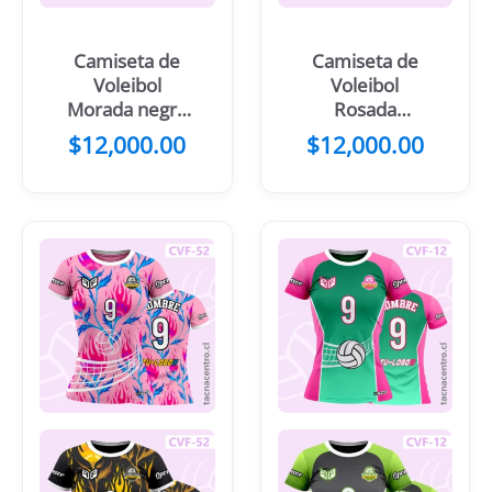
Camiseta de
Camiseta de
Voleibol
Voleibol
Morada negro
Rosada
Pelota en
Costados
$
12,000.00
$
12,000.00
llamas
Franjas negras