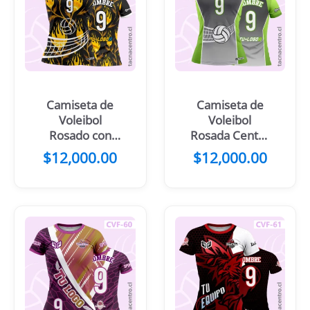
Camiseta de
Camiseta de
Voleibol
Voleibol
Rosado con
Rosada Centro
patrones
verde menta
$
12,000.00
$
12,000.00
floreados
Pelota y net