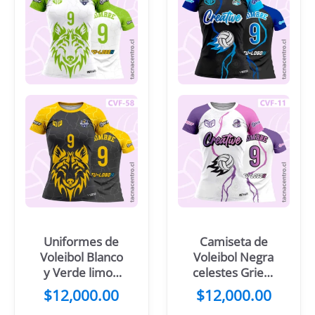
Uniformes de
Camiseta de
Voleibol Blanco
Voleibol Negra
y Verde limon
celestes Grieta
con imagen de
Pelota en
$
12,000.00
$
12,000.00
lobo
llamas