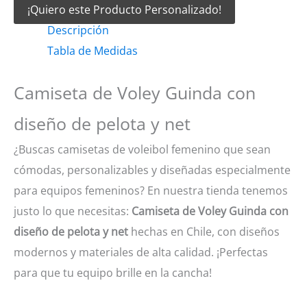
¡Quiero este Producto Personalizado!
Voley
Descripción
Guinda
Tabla de Medidas
con
diseño
Camiseta de Voley Guinda con
de
pelota
diseño de pelota y net
y
¿Buscas camisetas de voleibol femenino que sean
net
cómodas, personalizables y diseñadas especialmente
cantidad
para equipos femeninos? En nuestra tienda tenemos
justo lo que necesitas:
Camiseta de Voley Guinda con
diseño de pelota y net
hechas en Chile, con diseños
modernos y materiales de alta calidad. ¡Perfectas
para que tu equipo brille en la cancha!