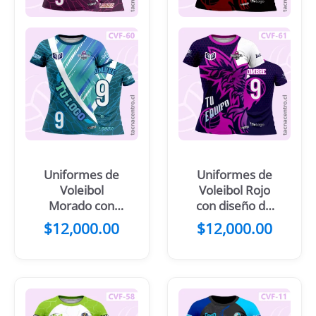
Uniformes de
Uniformes de
Voleibol
Voleibol Rojo
Morado con
con diseño de
diseños
aguila frontal
$
12,000.00
$
12,000.00
hexagonales y
franjas doradas