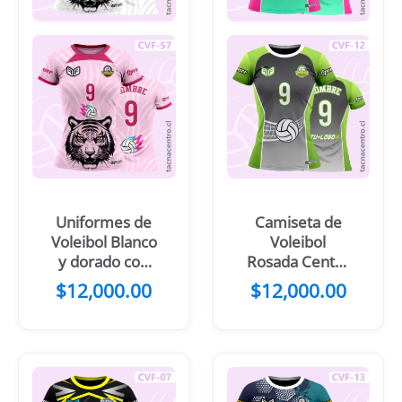
Uniformes de
Camiseta de
Voleibol Blanco
Voleibol
y dorado con
Rosada Centro
diseño de tigre
verde menta
$
12,000.00
$
12,000.00
Pelota y net