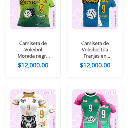
Camiseta de
Camiseta de
Voleibol
Voleibol Lila
Morada negro
Franjas en
Pelota en
costados y
$
12,000.00
$
12,000.00
llamas
pelota