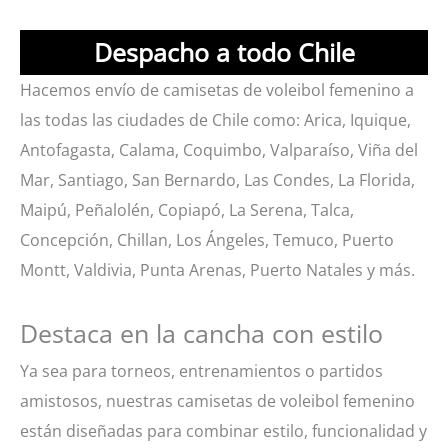
Despacho a todo Chile
Hacemos envío de camisetas de voleibol femenino a
las todas las ciudades de Chile como: Arica, Iquique,
Antofagasta, Calama, Coquimbo, Valparaíso, Viña del
Mar, Santiago, San Bernardo, Las Condes, La Florida,
Maipú, Peñalolén, Copiapó, La Serena, Talca,
Concepción, Chillan, Los Ángeles, Temuco, Puerto
Montt, Valdivia, Punta Arenas, Puerto Natales y más.
Destaca en la cancha con estilo
Ya sea para torneos, entrenamientos o partidos
amistosos, nuestras camisetas de voleibol femenino
están diseñadas para combinar estilo, funcionalidad y