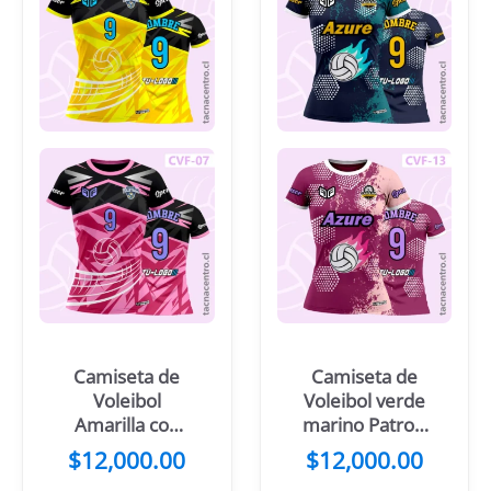
Camiseta de
Camiseta de
Voleibol
Voleibol verde
Amarilla con
marino Patron
negro Pelota y
hexágonos
$
12,000.00
$
12,000.00
net
blancos