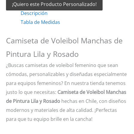
¡Quiero este Producto Personalizado!
Voleibol
Descripción
Manchas
Tabla de Medidas
de
Pintura
Camiseta de Voleibol Manchas de
Lila
y
Pintura Lila y Rosado
Rosado
¿Buscas camisetas de voleibol femenino que sean
cantidad
cómodas, personalizables y diseñadas especialmente
para equipos femeninos? En nuestra tienda tenemos
justo lo que necesitas:
Camiseta de Voleibol Manchas
de Pintura Lila y Rosado
hechas en Chile, con diseños
modernos y materiales de alta calidad. ¡Perfectas
para que tu equipo brille en la cancha!