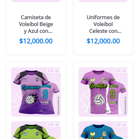
Camiseta de
Uniformes de
Voleibol Beige
Voleibol
y Azul con
Celeste con
diseño de
negro
$
12,000.00
$
12,000.00
dragon
difuminado