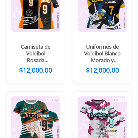
Camiseta de
Uniformes de
Voleibol
Voleibol Blanco
Rosada
Morado y
Costados
detalles
$
12,000.00
$
12,000.00
Franjas negras
rosados