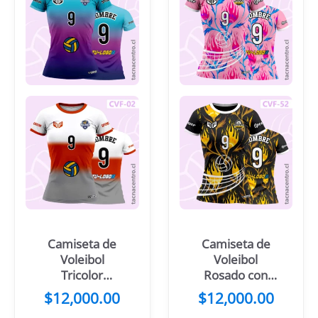
Camiseta de
Camiseta de
Voleibol
Voleibol
Tricolor
Rosado con
Difuminado
patrones
$
12,000.00
$
12,000.00
floreados