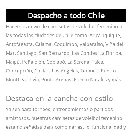
Despacho a todo Chile
Hacemos envío de camisetas de voleibol femenino a
las todas las ciudades de Chile como: Arica, Iquique,
Antofagasta, Calama, Coquimbo, Valparaíso, Viña del
Mar, Santiago, San Bernardo, Las Condes, La Florida,
Maipú, Peñalolén, Copiapó, La Serena, Talca,
Concepción, Chillan, Los Ángeles, Temuco, Puerto
Montt, Valdivia, Punta Arenas, Puerto Natales y más.
Destaca en la cancha con estilo
Ya sea para torneos, entrenamientos o partidos
amistosos, nuestras camisetas de voleibol femenino
están diseñadas para combinar estilo, funcionalidad y