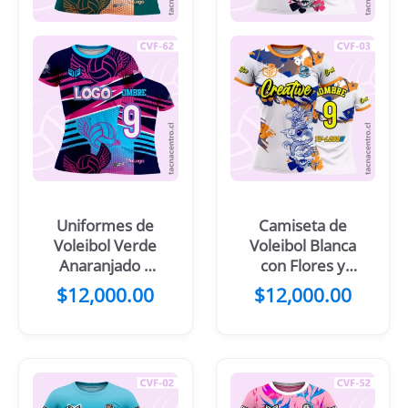
Uniformes de
Camiseta de
Voleibol Verde
Voleibol Blanca
Anaranjado y
con Flores y
blanco con
Dragón
$
12,000.00
$
12,000.00
franjas