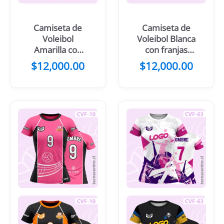
Camiseta de
Camiseta de
Voleibol
Voleibol Blanca
Amarilla con
con franjas
negro Pelota y
azules y diseño
$
12,000.00
$
12,000.00
net
de estrellas