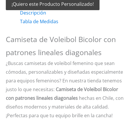
¡Quiero este Producto Personalizado!
Voleibol
Descripción
Bicolor
Tabla de Medidas
con
patrones
Camiseta de Voleibol Bicolor con
lineales
diagonales
patrones lineales diagonales
cantidad
¿Buscas camisetas de voleibol femenino que sean
cómodas, personalizables y diseñadas especialmente
para equipos femeninos? En nuestra tienda tenemos
justo lo que necesitas:
Camiseta de Voleibol Bicolor
con patrones lineales diagonales
hechas en Chile, con
diseños modernos y materiales de alta calidad.
¡Perfectas para que tu equipo brille en la cancha!