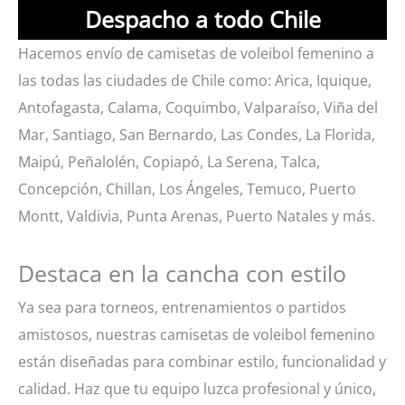
Despacho a todo Chile
Hacemos envío de camisetas de voleibol femenino a
las todas las ciudades de Chile como: Arica, Iquique,
Antofagasta, Calama, Coquimbo, Valparaíso, Viña del
Mar, Santiago, San Bernardo, Las Condes, La Florida,
Maipú, Peñalolén, Copiapó, La Serena, Talca,
Concepción, Chillan, Los Ángeles, Temuco, Puerto
Montt, Valdivia, Punta Arenas, Puerto Natales y más.
Destaca en la cancha con estilo
Ya sea para torneos, entrenamientos o partidos
amistosos, nuestras camisetas de voleibol femenino
están diseñadas para combinar estilo, funcionalidad y
calidad. Haz que tu equipo luzca profesional y único,