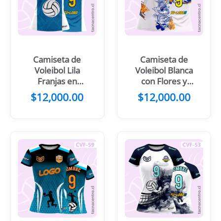
Camiseta de
Camiseta de
Voleibol Lila
Voleibol Blanca
Franjas en
con Flores y
costados y
Dragón
$
12,000.00
$
12,000.00
pelota