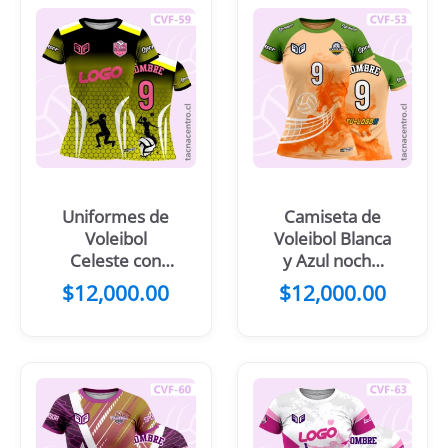
Uniformes de
Camiseta de
Voleibol
Voleibol Blanca
Celeste con
y Azul noche
negro
con diseño de
$
12,000.00
$
12,000.00
difuminado
dragon
difuminado