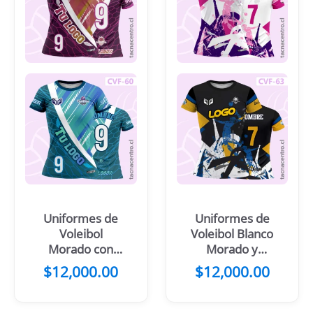
Uniformes de
Uniformes de
Voleibol
Voleibol Blanco
Morado con
Morado y
diseños
detalles
$
12,000.00
$
12,000.00
hexagonales y
rosados
franjas doradas