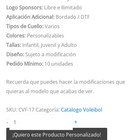
Logo Sponsors:
Libre e Ilimitado
Aplicación Adicional:
Bordado / DTF
Tipos de Cuello:
Varios
Colores:
Personalizables
Tallas:
Infantil, Juvenil y Adulto
Diseño:
Sujeto a modificación
Pedido Mínimo:
10 unidades
Recuerda que puedes hacer la modificaciones que
quieras al modelo que acabas de ver.
SKU:
CVF-17
Categoría:
Catalogo Voleibol
Camiseta
+
-
de
¡Quiero este Producto Personalizado!
Voleibol