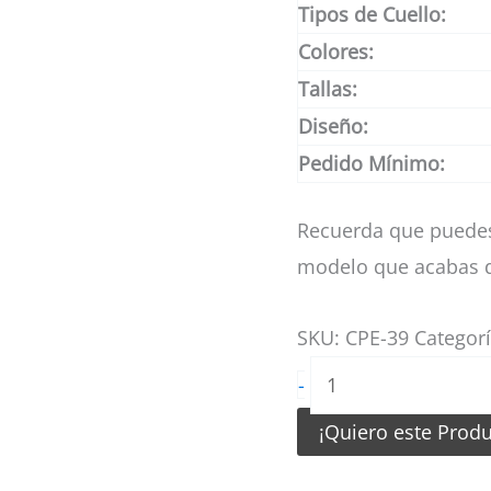
Tipos de Cuello:
Colores:
Tallas:
Diseño:
Pedido Mínimo:
Recuerda que puedes
modelo que acabas d
SKU:
CPE-39
Categor
Camiseta
-
de
¡Quiero este Prod
Pesca
Bajo