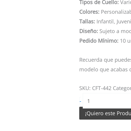
Tipos de Cuello:
Vario
Colores:
Personaliza
Tallas:
Infantil, Juven
Diseño:
Sujeto a mod
Pedido Mínimo:
10 u
Recuerda que puedes
modelo que acabas d
SKU:
CFT-442
Catego
Camiseta
-
de
¡Quiero este Prod
Futbol
Tigre