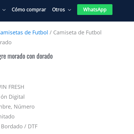
Cómo comprar
Otros
WhatsApp
amisetas de Futbol
/ Camiseta de Futbol
orado
gre morado con dorado
WIN FRESH
ión Digital
mbre, Número
mitado
Bordado / DTF