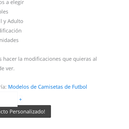
s a elegir
bles
il y Adulto
ificación
nidades
 hacer la modificaciones que quieras al
e ver.
ría:
Modelos de Camisetas de Futbol
+
ucto Personalizado!