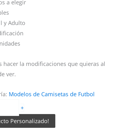
s a elegir
bles
il y Adulto
ificación
nidades
 hacer la modificaciones que quieras al
e ver.
ría:
Modelos de Camisetas de Futbol
+
ucto Personalizado!