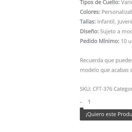
Tipos de Cuello:
Vario
Colores:
Personaliza
Tallas:
Infantil, Juven
Diseño:
Sujeto a mod
Pedido Mínimo:
10 u
Recuerda que puedes
modelo que acabas d
SKU:
CFT-376
Catego
Camiseta
-
de
¡Quiero este Prod
Futbol
Tigre