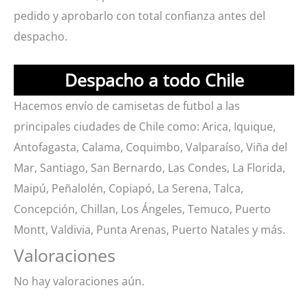
pedido y aprobarlo con total confianza antes del
despacho.
Despacho a todo Chile
Hacemos envío de camisetas de futbol a las
principales ciudades de Chile como: Arica, Iquique,
Antofagasta, Calama, Coquimbo, Valparaíso, Viña del
Mar, Santiago, San Bernardo, Las Condes, La Florida,
Maipú, Peñalolén, Copiapó, La Serena, Talca,
Concepción, Chillan, Los Ángeles, Temuco, Puerto
Montt, Valdivia, Punta Arenas, Puerto Natales y más.
Valoraciones
No hay valoraciones aún.