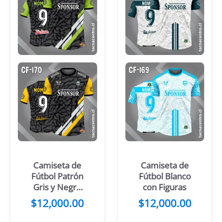
Camiseta de
Camiseta de
Fútbol Patrón
Fútbol Blanco
Gris y Negro
con Figuras
Franjas Verdes
$
12,000.00
$
12,000.00
Blancas