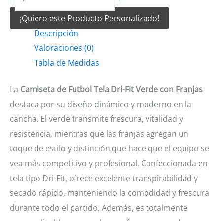
de
¡Quiero este Producto Personalizado!
Futbol
Descripción
tela
Valoraciones (0)
Dri-
Tabla de Medidas
fit
verde
La
Camiseta de Futbol Tela Dri-Fit Verde con Franjas
con
destaca por su diseño dinámico y moderno en la
franjas
cancha. El verde transmite frescura, vitalidad y
cantidad
resistencia, mientras que las franjas agregan un
toque de estilo y distinción que hace que el equipo se
vea más competitivo y profesional. Confeccionada en
tela tipo Dri-Fit, ofrece excelente transpirabilidad y
secado rápido, manteniendo la comodidad y frescura
durante todo el partido. Además, es totalmente