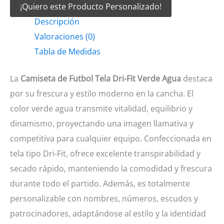
¡Quiero este Producto Personalizado!
Futbol
Descripción
tela
Valoraciones (0)
Dri-
Tabla de Medidas
fit
verde
La
Camiseta de Futbol Tela Dri-Fit Verde Agua
destaca
agua
por su frescura y estilo moderno en la cancha. El
cantidad
color verde agua transmite vitalidad, equilibrio y
dinamismo, proyectando una imagen llamativa y
competitiva para cualquier equipo. Confeccionada en
tela tipo Dri-Fit, ofrece excelente transpirabilidad y
secado rápido, manteniendo la comodidad y frescura
durante todo el partido. Además, es totalmente
personalizable con nombres, números, escudos y
patrocinadores, adaptándose al estilo y la identidad