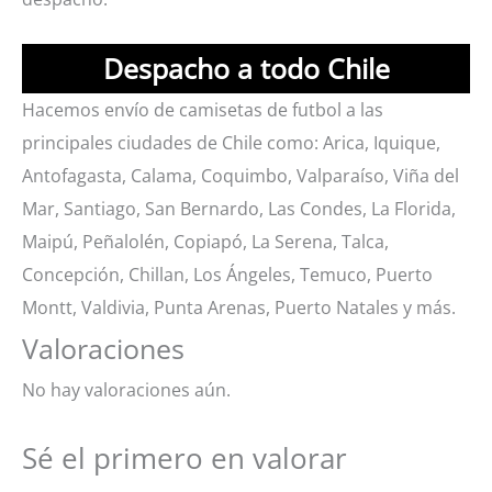
Despacho a todo Chile
Hacemos envío de camisetas de futbol a las
principales ciudades de Chile como: Arica, Iquique,
Antofagasta, Calama, Coquimbo, Valparaíso, Viña del
Mar, Santiago, San Bernardo, Las Condes, La Florida,
Maipú, Peñalolén, Copiapó, La Serena, Talca,
Concepción, Chillan, Los Ángeles, Temuco, Puerto
Montt, Valdivia, Punta Arenas, Puerto Natales y más.
Valoraciones
No hay valoraciones aún.
Sé el primero en valorar