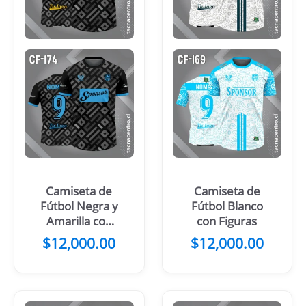
Camiseta de
Camiseta de
Fútbol Negra y
Fútbol Blanco
Amarilla con
con Figuras
Patrones
$
12,000.00
$
12,000.00
Grises