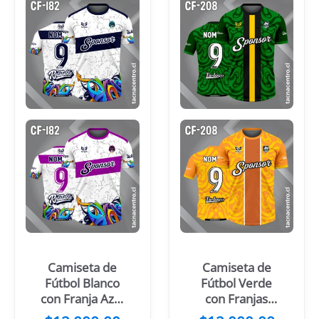
Camiseta de
Camiseta de
Fútbol Blanco
Fútbol Verde
con Franja Azul
con Franjas
noche Cruzada
Centrales