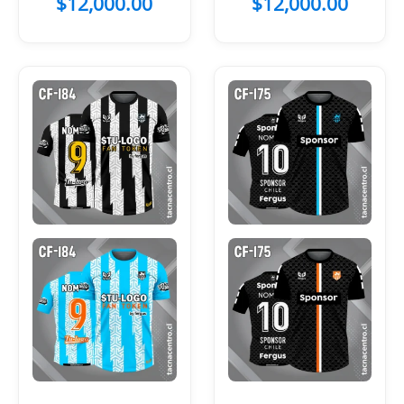
$
12,000.00
$
12,000.00
en el Pecho
Negro Amarillo