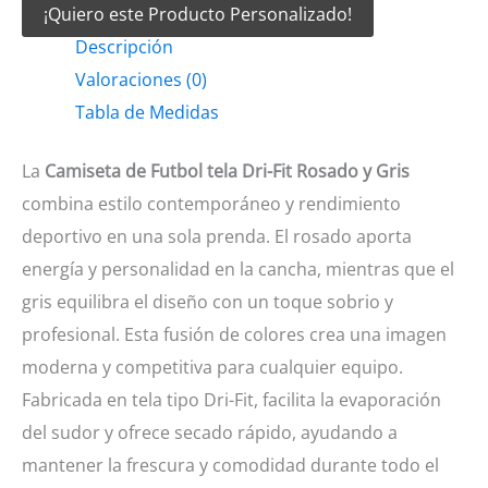
¡Quiero este Producto Personalizado!
Futbol
Descripción
tela
Valoraciones (0)
Dri-
Tabla de Medidas
fit
rosado
La
Camiseta de Futbol tela Dri-Fit Rosado y Gris
y
combina estilo contemporáneo y rendimiento
gris
deportivo en una sola prenda. El rosado aporta
cantidad
energía y personalidad en la cancha, mientras que el
gris equilibra el diseño con un toque sobrio y
profesional. Esta fusión de colores crea una imagen
moderna y competitiva para cualquier equipo.
Fabricada en tela tipo Dri-Fit, facilita la evaporación
del sudor y ofrece secado rápido, ayudando a
mantener la frescura y comodidad durante todo el