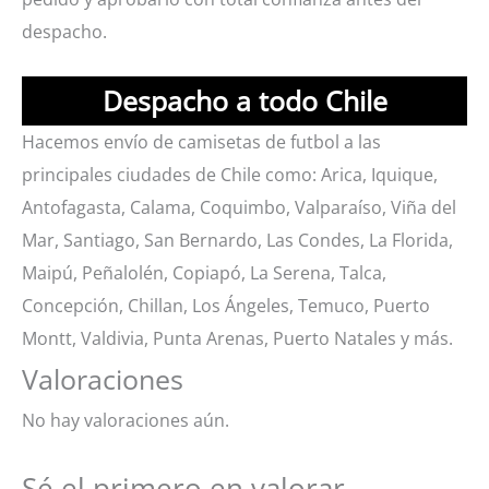
despacho.
Despacho a todo Chile
Hacemos envío de camisetas de futbol a las
principales ciudades de Chile como: Arica, Iquique,
Antofagasta, Calama, Coquimbo, Valparaíso, Viña del
Mar, Santiago, San Bernardo, Las Condes, La Florida,
Maipú, Peñalolén, Copiapó, La Serena, Talca,
Concepción, Chillan, Los Ángeles, Temuco, Puerto
Montt, Valdivia, Punta Arenas, Puerto Natales y más.
Valoraciones
No hay valoraciones aún.
Sé el primero en valorar