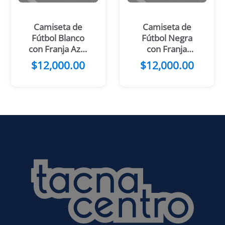
Camiseta de
Camiseta de
Fútbol Blanco
Fútbol Negra
con Franja Azul
con Franja
noche Cruzada
Central Blanca
$
12,000.00
$
12,000.00
en el Pecho
y Celeste