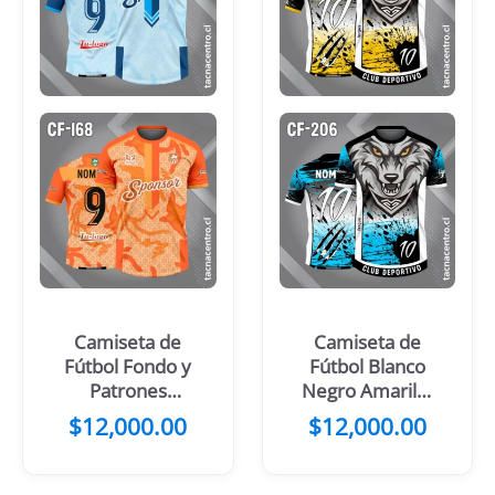
Camiseta de
Camiseta de
Fútbol Fondo y
Fútbol Blanco
Patrones
Negro Amarillo
Celeste con
con Cabeza de
$
12,000.00
$
12,000.00
Manga Azul
Lobo