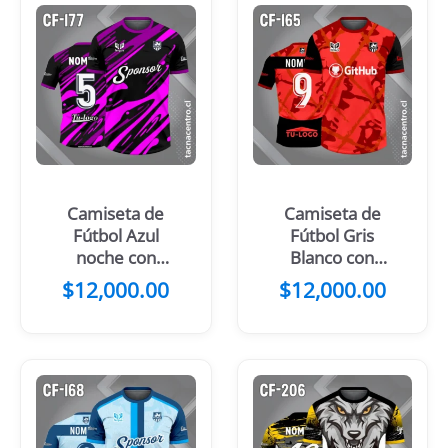
Camiseta de
Camiseta de
Fútbol Azul
Fútbol Gris
noche con
Blanco con
Manchas
Mangas Negras
$
12,000.00
$
12,000.00
Amarillas y
azules