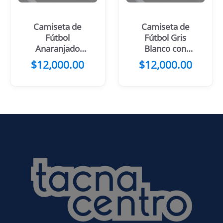
Camiseta de
Camiseta de
Fútbol
Fútbol Gris
Anaranjado
Blanco con
con Mangas y
Mangas Negras
$
12,000.00
$
12,000.00
Manchas
Negras