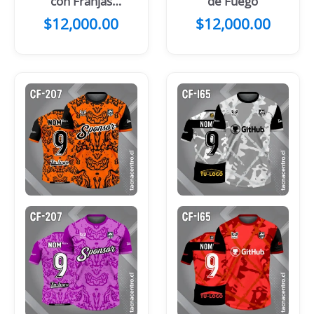
con Franjas
de Fuego
Celestes en el
$
12,000.00
$
12,000.00
Centro