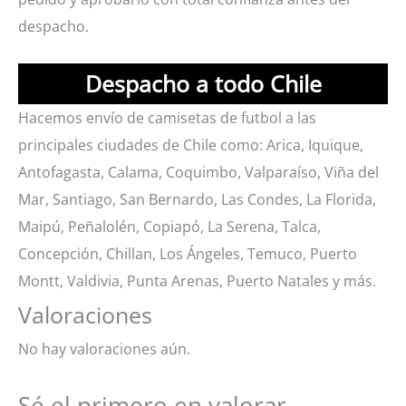
despacho.
Despacho a todo Chile
Hacemos envío de camisetas de futbol a las
principales ciudades de Chile como: Arica, Iquique,
Antofagasta, Calama, Coquimbo, Valparaíso, Viña del
Mar, Santiago, San Bernardo, Las Condes, La Florida,
Maipú, Peñalolén, Copiapó, La Serena, Talca,
Concepción, Chillan, Los Ángeles, Temuco, Puerto
Montt, Valdivia, Punta Arenas, Puerto Natales y más.
Valoraciones
No hay valoraciones aún.
Sé el primero en valorar