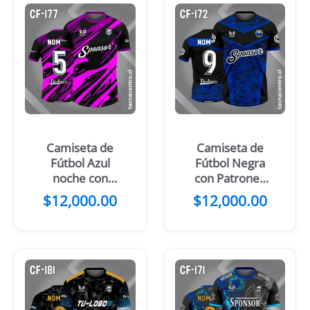
Camiseta de
Camiseta de
Fútbol Azul
Fútbol Negra
noche con
con Patrones
Manchas
Amarillos
$
12,000.00
$
12,000.00
Amarillas y
azules