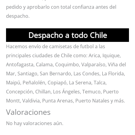
pedido y aprobarlo con total confianza antes del
despacho.
Despacho a todo Chile
Hacemos envío de camisetas de futbol a las
principales ciudades de Chile como: Arica, Iquique,
Antofagasta, Calama, Coquimbo, Valparaíso, Viña del
Mar, Santiago, San Bernardo, Las Condes, La Florida,
Maipú, Peñalolén, Copiapó, La Serena, Talca,
Concepción, Chillan, Los Ángeles, Temuco, Puerto
Montt, Valdivia, Punta Arenas, Puerto Natales y más.
Valoraciones
No hay valoraciones aún.