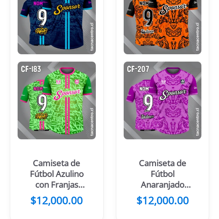
Camiseta de
Camiseta de
Fútbol Azulino
Fútbol
con Franjas
Anaranjado
Celestes en el
con Mangas y
$
12,000.00
$
12,000.00
Centro
Manchas
Negras