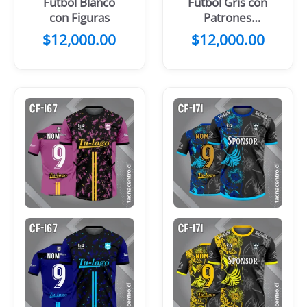
Fútbol Blanco
Fútbol Gris con
con Figuras
Patrones
Rosados
$
12,000.00
$
12,000.00