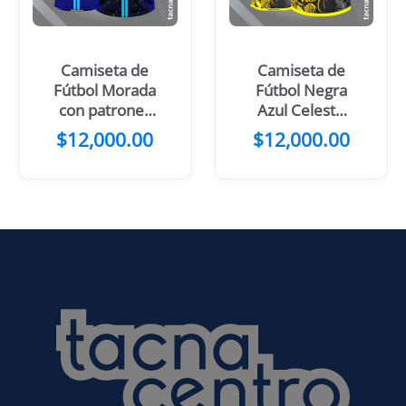
Camiseta de
Camiseta de
Fútbol Morada
Fútbol Negra
con patrones
Azul Celeste
de color negro
con Flores
$
12,000.00
$
12,000.00
y 2 Lineas
Amarillas