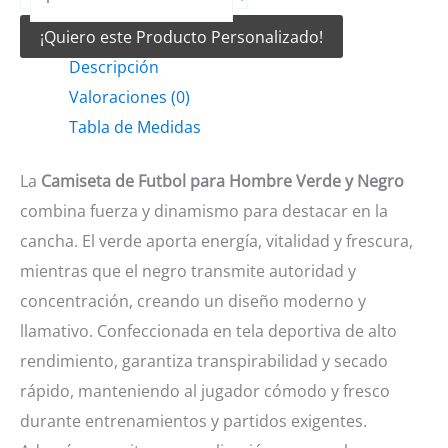
de
¡Quiero este Producto Personalizado!
Futbol
Descripción
para
Valoraciones (0)
hombre
Tabla de Medidas
verde
y
La
Camiseta de Futbol para Hombre Verde y Negro
negro
combina fuerza y dinamismo para destacar en la
cantidad
cancha. El verde aporta energía, vitalidad y frescura,
mientras que el negro transmite autoridad y
concentración, creando un diseño moderno y
llamativo. Confeccionada en tela deportiva de alto
rendimiento, garantiza transpirabilidad y secado
rápido, manteniendo al jugador cómodo y fresco
durante entrenamientos y partidos exigentes.