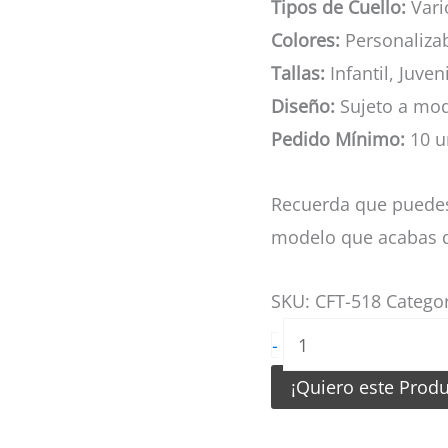
Tipos de Cuello:
Vario
Colores:
Personaliza
Tallas:
Infantil, Juven
Diseño:
Sujeto a mod
Pedido Mínimo:
10 u
Recuerda que puedes
modelo que acabas d
SKU:
CFT-518
Catego
Camiseta
-
de
¡Quiero este Prod
Futbol
para