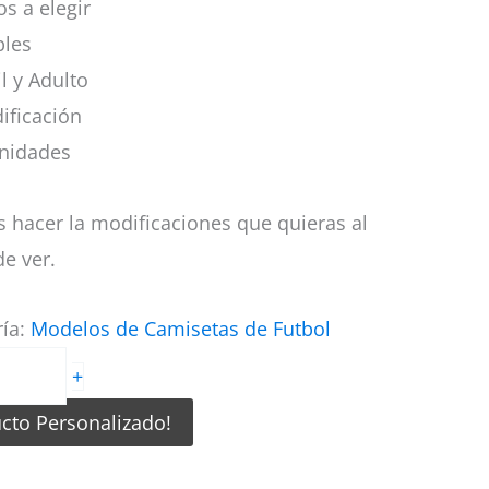
s a elegir
bles
il y Adulto
ificación
nidades
 hacer la modificaciones que quieras al
e ver.
ría:
Modelos de Camisetas de Futbol
+
ucto Personalizado!