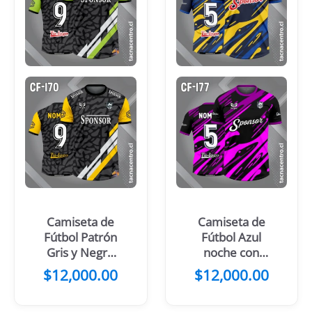
Camiseta de
Camiseta de
Fútbol Patrón
Fútbol Azul
Gris y Negro
noche con
Franjas Verdes
Manchas
$
12,000.00
$
12,000.00
Blancas
Amarillas y
azules