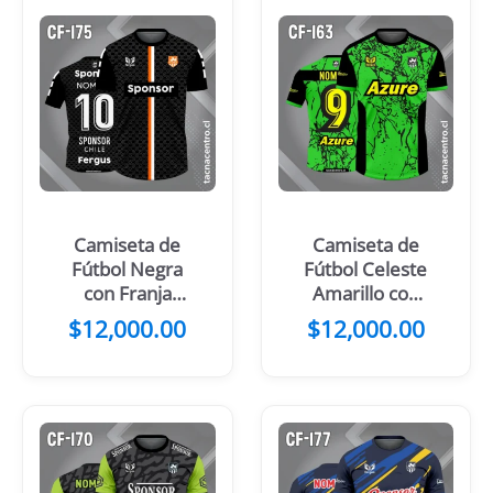
Camiseta de
Camiseta de
Fútbol Negra
Fútbol Celeste
con Franja
Amarillo con
Central Blanca
mangas negras
$
12,000.00
$
12,000.00
y Celeste