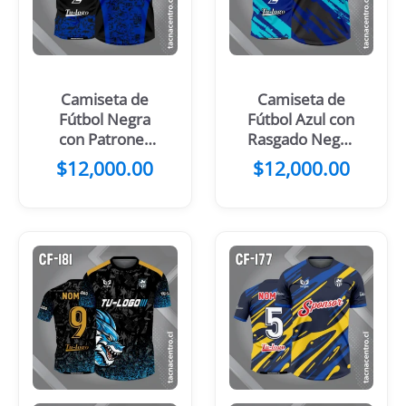
Camiseta de
Camiseta de
Fútbol Negra
Fútbol Azul con
con Patrones
Rasgado Negro
Amarillos
y Amarillo
$
12,000.00
$
12,000.00