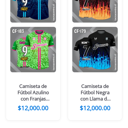
Camiseta de
Camiseta de
Fútbol Azulino
Fútbol Negra
con Franjas
con Llama de
Celestes en el
Fuego Naranja
$
12,000.00
$
12,000.00
Centro