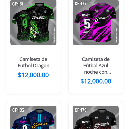
Camiseta de
Camiseta de
Futbol Dragon
Fútbol Azul
noche con
$
12,000.00
Manchas
$
12,000.00
Amarillas y
azules