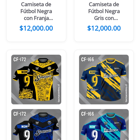
Camiseta de
Camiseta de
Fútbol Negra
Fútbol Negra
con Franja
Gris con
Central Blanca
Manchas
$
12,000.00
$
12,000.00
y Celeste
Celestes