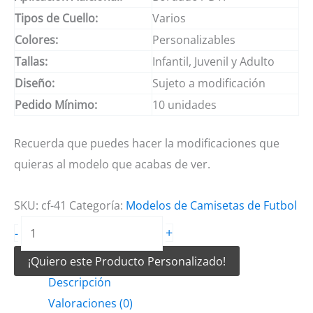
Tipos de Cuello:
Varios
Colores:
Personalizables
Tallas:
Infantil, Juvenil y Adulto
Diseño:
Sujeto a modificación
Pedido Mínimo:
10 unidades
Recuerda que puedes hacer la modificaciones que
quieras al modelo que acabas de ver.
SKU:
cf-41
Categoría:
Modelos de Camisetas de Futbol
Camiseta
+
-
de
¡Quiero este Producto Personalizado!
futbol
Descripción
negra
Valoraciones (0)
con