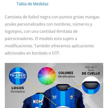
Tabla de Medidas
puntos
grises
Camiseta de futbol negra con puntos grises mangas
mangas
azules personalizados con nombres, números y
azules
logotipos, con una cantidad ilimitada de
cantidad
patrocinadores. El modelo esta sujeto a
modificaciones. También ofrecemos aplicaciones
adicionales en bordado o DTF.