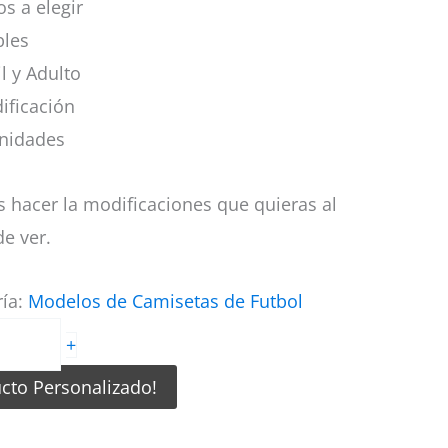
s a elegir
bles
il y Adulto
ificación
nidades
 hacer la modificaciones que quieras al
e ver.
ría:
Modelos de Camisetas de Futbol
+
ucto Personalizado!