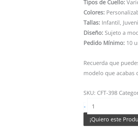
Tipos de Cuello:
Vario
Colores:
Personaliza
Tallas:
Infantil, Juven
Diseño:
Sujeto a mod
Pedido Mínimo:
10 u
Recuerda que puedes
modelo que acabas d
SKU:
CFT-398
Catego
Camiseta
-
de
¡Quiero este Prod
Futbol
Morado