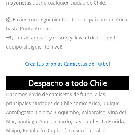
mayoristas
desde cualquier ciudad de Chile.
📦 Envíos con seguimiento a todo el país, desde Arica
hasta Punta Arenas.
📲 ¡Contáctanos hoy mismo y lleva el diseño de tu
equipo al siguiente nivel!
Crea tus propias Camisetas de Futbol
Despacho a todo Chile
Hacemos envío de camisetas de futbol a las
principales ciudades de Chile como: Arica, Iquique,
Antofagasta, Calama, Coquimbo, Valparaíso, Viña del
Mar, Santiago, San Bernardo, Las Condes, La Florida,
Maipú, Peñalolén, Copiapó, La Serena, Talca,