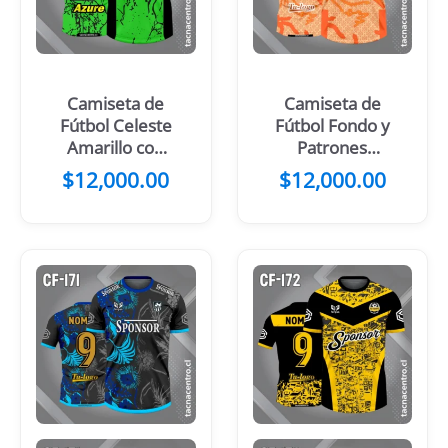
Camiseta de
Camiseta de
Fútbol Celeste
Fútbol Fondo y
Amarillo con
Patrones
mangas negras
Celeste con
$
12,000.00
$
12,000.00
Manga Azul