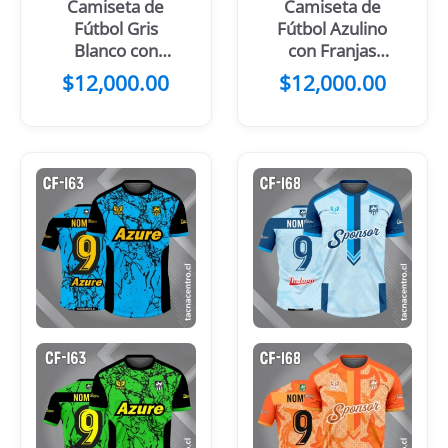
Camiseta de
Camiseta de
Fútbol Gris
Fútbol Azulino
Blanco con
con Franjas
Mangas Negras
Celestes en el
$
12,000.00
$
12,000.00
Centro