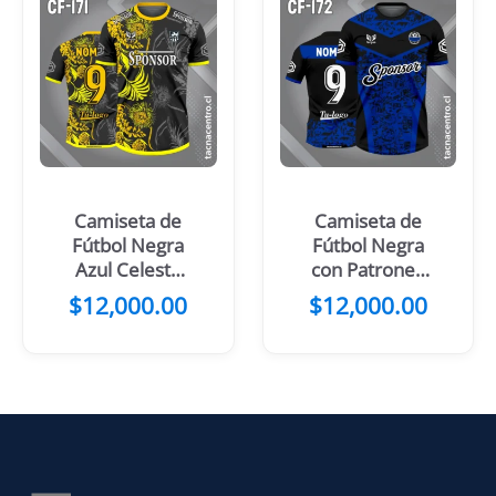
Camiseta de
Camiseta de
Fútbol Negra
Fútbol Negra
Azul Celeste
con Patrones
con Flores
Amarillos
$
12,000.00
$
12,000.00