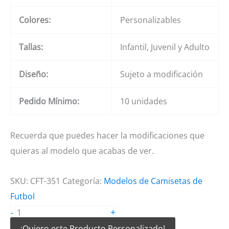
Colores:
Personalizables
Tallas:
Infantil, Juvenil y Adulto
Diseño:
Sujeto a modificación
Pedido Mínimo:
10 unidades
Recuerda que puedes hacer la modificaciones que
quieras al modelo que acabas de ver.
SKU:
CFT-351
Categoría:
Modelos de Camisetas de
Futbol
Camiseta
+
-
de
¡Quiero este Producto Personalizado!