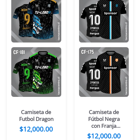
Camiseta de
Camiseta de
Futbol Dragon
Fútbol Negra
con Franja
$
12,000.00
Central Blanca
$
12,000.00
y Celeste