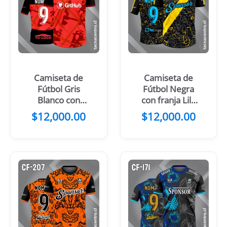
Camiseta de
Camiseta de
Fútbol Gris
Fútbol Negra
Blanco con
con franja Lila
Mangas Negras
Diagonal
$
12,000.00
$
12,000.00