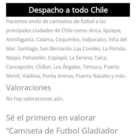
Despacho a todo Chile
Hacemos envío de camisetas de futbol a las
principales ciudades de Chile como: Arica, Iquique,
Antofagasta, Calama, Coquimbo, Valparaíso, Viña del
Mar, Santiago, San Bernardo, Las Condes, La Florida,
Maipú, Peñalolén, Copiapó, La Serena, Talca,
Concepción, Chillan, Los Ángeles, Temuco, Puerto
Montt, Valdivia, Punta Arenas, Puerto Natales y más.
Valoraciones
No hay valoraciones aún.
Sé el primero en valorar
“Camiseta de Futbol Gladiador