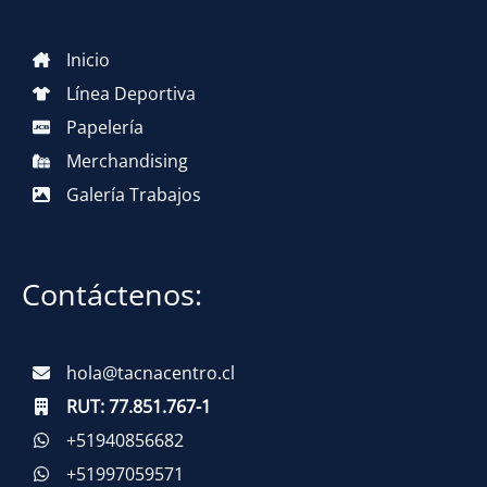
Inicio
Línea Deportiva
Papelería
Merchandising
Galería Trabajos
Contáctenos:
hola@tacnacentro.cl
RUT:
77.851.767-1
+51940856682
+51997059571