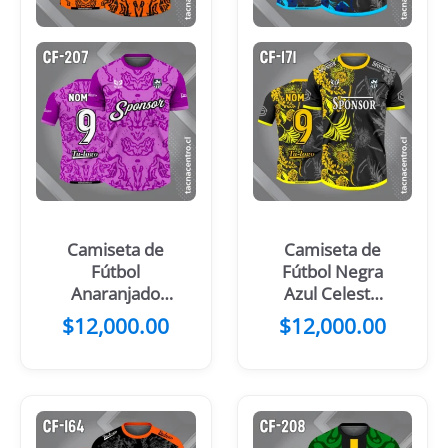
Camiseta de
Camiseta de
Fútbol
Fútbol Negra
Anaranjado
Azul Celeste
con Mangas y
con Flores
$
12,000.00
$
12,000.00
Manchas
Negras