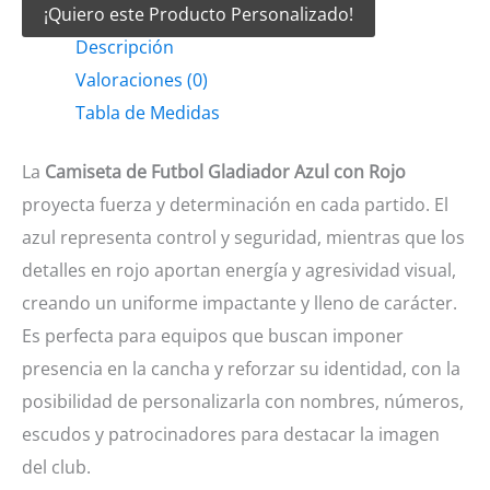
¡Quiero este Producto Personalizado!
Futbol
Descripción
Gladiador
Valoraciones (0)
azul
Tabla de Medidas
con
rojo
La
Camiseta de Futbol Gladiador Azul con Rojo
cantidad
proyecta fuerza y determinación en cada partido. El
azul representa control y seguridad, mientras que los
detalles en rojo aportan energía y agresividad visual,
creando un uniforme impactante y lleno de carácter.
Es perfecta para equipos que buscan imponer
presencia en la cancha y reforzar su identidad, con la
posibilidad de personalizarla con nombres, números,
escudos y patrocinadores para destacar la imagen
del club.