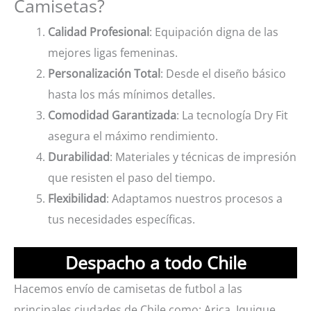
Camisetas?
Calidad Profesional
: Equipación digna de las
mejores ligas femeninas.
Personalización Total
: Desde el diseño básico
hasta los más mínimos detalles.
Comodidad Garantizada
: La tecnología Dry Fit
asegura el máximo rendimiento.
Durabilidad
: Materiales y técnicas de impresión
que resisten el paso del tiempo.
Flexibilidad
: Adaptamos nuestros procesos a
tus necesidades específicas.
Despacho a todo Chile
Hacemos envío de camisetas de futbol a las
principales ciudades de Chile como: Arica, Iquique,