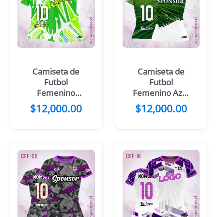
Camiseta de
Camiseta de
Futbol
Futbol
Femenino
Femenino Azul
Morado Blanco
Blanco
$
12,000.00
$
12,000.00