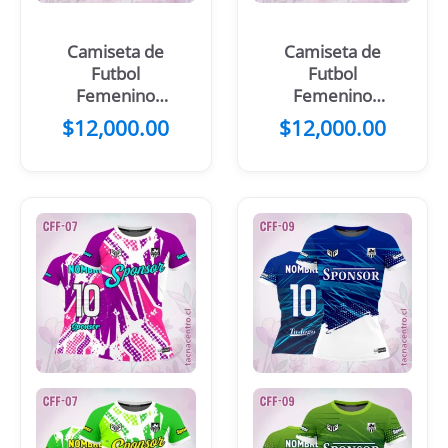
Camiseta de
Camiseta de
Futbol
Futbol
Femenino
Femenino
Verde Cuadros
Celeste Azul
$
12,000.00
$
12,000.00
Puntos