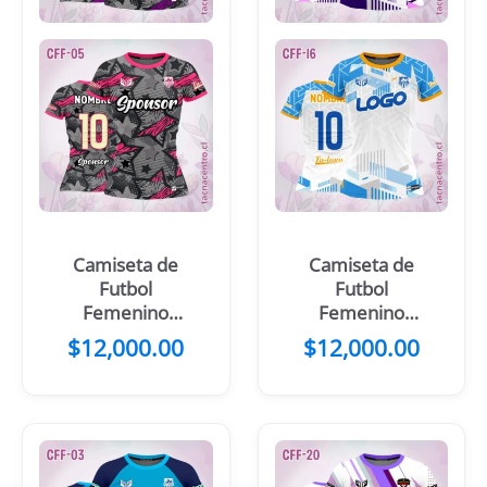
Camiseta de
Camiseta de
Futbol
Futbol
Femenino
Femenino
Estrella
Blanco Morado
$
12,000.00
$
12,000.00
Morada
Rosado