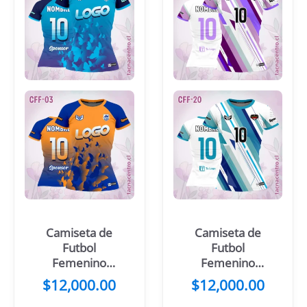
Camiseta de
Camiseta de
Futbol
Futbol
Femenino
Femenino
Mariposa azul
Blanco Franjas
$
12,000.00
$
12,000.00
Moradas