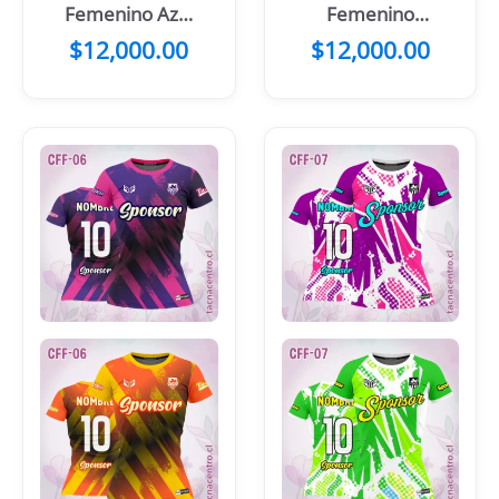
Femenino Azul
Femenino
Flor Amarilla
Rosado Flores
$
12,000.00
$
12,000.00
Montañas