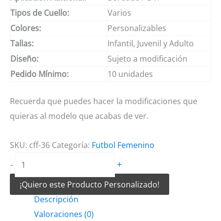
Tipos de Cuello:
Varios
Colores:
Personalizables
Tallas:
Infantil, Juvenil y Adulto
Diseño:
Sujeto a modificación
Pedido Mínimo:
10 unidades
Recuerda que puedes hacer la modificaciones que
quieras al modelo que acabas de ver.
SKU:
cff-36
Categoría:
Futbol Femenino
Camiseta
+
-
de
¡Quiero este Producto Personalizado!
Futbol
Descripción
Femenino
Valoraciones (0)
Rosado