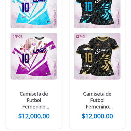
Camiseta de
Camiseta de
Futbol
Futbol
Femenino
Femenino
Morado Blanco
Lobo Celeste
$
12,000.00
$
12,000.00
Rayas
Negro