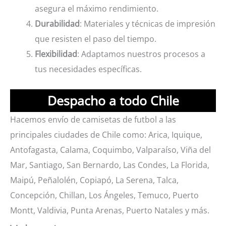
asegura el máximo rendimiento.
Durabilidad
: Materiales y técnicas de impresión
que resisten el paso del tiempo.
Flexibilidad
: Adaptamos nuestros procesos a
tus necesidades específicas.
Despacho a todo Chile
Hacemos envío de camisetas de futbol a las
principales ciudades de Chile como: Arica, Iquique,
Antofagasta, Calama, Coquimbo, Valparaíso, Viña del
Mar, Santiago, San Bernardo, Las Condes, La Florida,
Maipú, Peñalolén, Copiapó, La Serena, Talca,
Concepción, Chillan, Los Ángeles, Temuco, Puerto
Montt, Valdivia, Punta Arenas, Puerto Natales y más.