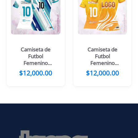
Camiseta de
Camiseta de
Futbol
Futbol
Femenino
Femenino
Blanco Franjas
Celeste Cuello
$
12,000.00
$
12,000.00
Moradas
Azul