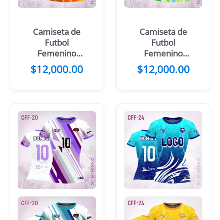
Camiseta de
Camiseta de
Futbol
Futbol
Femenino
Femenino
Franjas
Morado Blanco
$
12,000.00
$
12,000.00
Rosadas