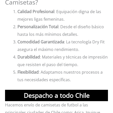
Camisetas?
Calidad Profesional
: Equipación digna de las
mejores ligas femeninas.
Personalización Total
: Desde el diseño básico
hasta los más mínimos detalles.
Comodidad Garantizada
: La tecnología Dry Fit
asegura el máximo rendimiento.
Durabilidad
: Materiales y técnicas de impresión
que resisten el paso del tiempo.
Flexibilidad
: Adaptamos nuestros procesos a
tus necesidades específicas.
Despacho a todo Chile
Hacemos envío de camisetas de futbol a las
principales ciudades de Chile como: Arica, Iquique,