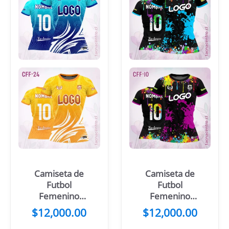
Camiseta de
Camiseta de
Futbol
Futbol
Femenino
Femenino
Celeste Cuello
Blanco
$
12,000.00
$
12,000.00
Azul
Colorido