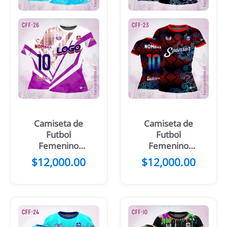
Camiseta de
Camiseta de
Futbol
Futbol
Femenino
Femenino
Morado Blanco
Negro Morado
$
12,000.00
$
12,000.00
Rayas
Flores