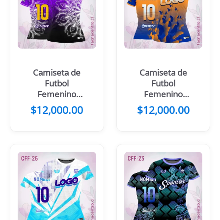
Camiseta de
Camiseta de
Futbol
Futbol
Femenino
Femenino
mandala negro
Mariposa azul
$
12,000.00
$
12,000.00
celeste