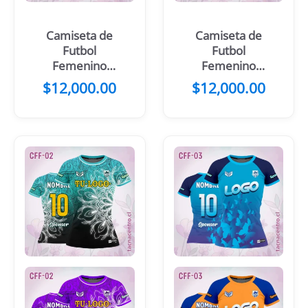
Camiseta de
Camiseta de
Futbol
Futbol
Femenino
Femenino
Blanco Morado
Blanco Franjas
$
12,000.00
$
12,000.00
Rosado
Moradas