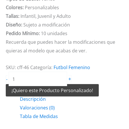
Colores:
Personalizables
Tallas:
Infantil, Juvenil y Adulto
Diseño:
Sujeto a modificación
Pedido Mínimo:
10 unidades
Recuerda que puedes hacer la modificaciones que
quieras al modelo que acabas de ver.
SKU:
cff-46
Categoría:
Futbol Femenino
Camiseta
+
-
de
¡Quiero este Producto Personalizado!
Futbol
Descripción
Femenino
Valoraciones (0)
Diosa
Tabla de Medidas
cantidad