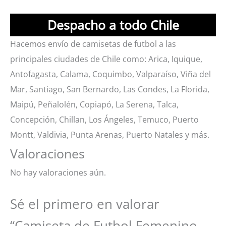
Despacho a todo Chile
Hacemos envío de camisetas de futbol a las
principales ciudades de Chile como: Arica, Iquique,
Antofagasta, Calama, Coquimbo, Valparaíso, Viña del
Mar, Santiago, San Bernardo, Las Condes, La Florida,
Maipú, Peñalolén, Copiapó, La Serena, Talca,
Concepción, Chillan, Los Ángeles, Temuco, Puerto
Montt, Valdivia, Punta Arenas, Puerto Natales y más.
Valoraciones
No hay valoraciones aún.
Sé el primero en valorar
“Camiseta de Futbol Femenino