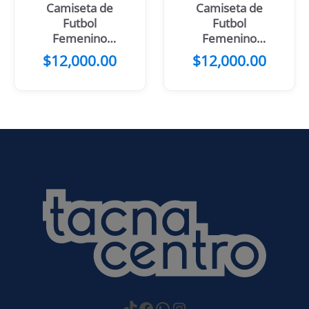
Camiseta de
Camiseta de
Futbol
Futbol
Femenino
Femenino
Estrella
Franjas
$
12,000.00
$
12,000.00
Morada
Rosadas
https://www.tiktok.com
Facebook
WhatsApp
Instagram