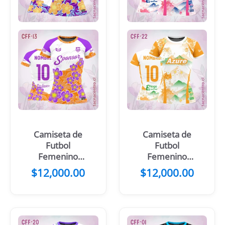
Camiseta de
Camiseta de
Futbol
Futbol
Femenino
Femenino
Flores Celestes
Rosado Flores
$
12,000.00
$
12,000.00
Blanco
Montañas