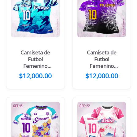
Camiseta de
Camiseta de
Futbol
Futbol
Femenino
Femenino
Amarillo con
mandala negro
$
12,000.00
$
12,000.00
Manchas
celeste
Naranjas