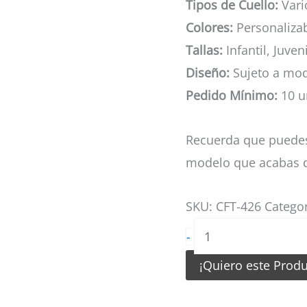
Tipos de Cuello:
Vario
Colores:
Personaliza
Tallas:
Infantil, Juven
Diseño:
Sujeto a mod
Pedido Mínimo:
10 u
Recuerda que puedes
modelo que acabas d
SKU:
CFT-426
Catego
Camiseta
-
de
¡Quiero este Prod
Futbol
Dragon