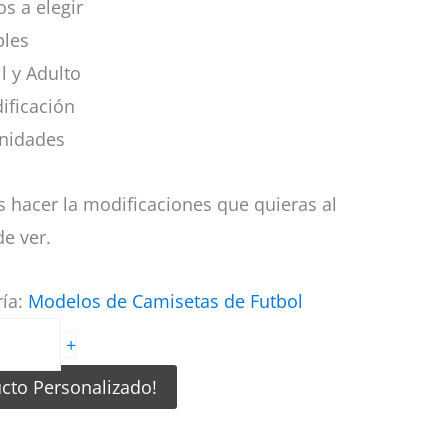
s a elegir
bles
il y Adulto
ificación
nidades
 hacer la modificaciones que quieras al
e ver.
ría:
Modelos de Camisetas de Futbol
+
ucto Personalizado!