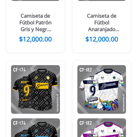
Camiseta de
Camiseta de
Fútbol Patrón
Fútbol
Gris y Negro
Anaranjado
Franjas Verdes
con Mangas y
$
12,000.00
$
12,000.00
Blancas
Manchas
Negras