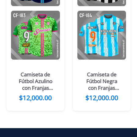
Camiseta de
Camiseta de
Fútbol Azulino
Fútbol Negra
con Franjas
con Franjas
Celestes en el
Blancas
$
12,000.00
$
12,000.00
Centro