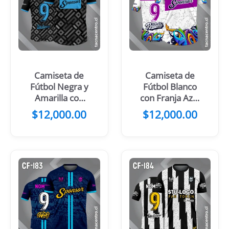
Camiseta de
Camiseta de
Fútbol Negra y
Fútbol Blanco
Amarilla con
con Franja Azul
Patrones
noche Cruzada
$
12,000.00
$
12,000.00
Grises
en el Pecho