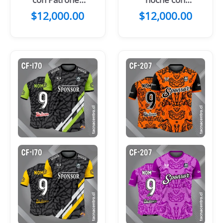
Turquesa y
Manchas
$
12,000.00
$
12,000.00
Gris
Amarillas y
azules