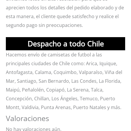
aprecien todos los detalles del pedido elaborado y de
esta manera, el cliente quede satisfecho y realice el
segundo pago sin preocupaciones.
Despacho a todo Chile
Hacemos envío de camisetas de futbol a las
principales ciudades de Chile como: Arica, Iquique,
Antofagasta, Calama, Coquimbo, Valparaíso, Viña del
Mar, Santiago, San Bernardo, Las Condes, La Florida,
Maipú, Peñalolén, Copiapó, La Serena, Talca,
Concepción, Chillan, Los Ángeles, Temuco, Puerto
Montt, Valdivia, Punta Arenas, Puerto Natales y más.
Valoraciones
No hay valoraciones aún.