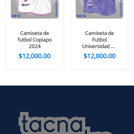
Camiseta de
Camiseta de
futbol Copiapo
Futbol
2024
Universidad de
Chile 2024
$
12,000.00
$
12,000.00