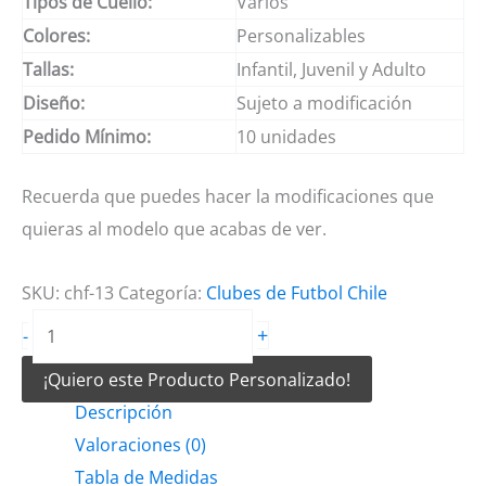
Tipos de Cuello:
Varios
Colores:
Personalizables
Tallas:
Infantil, Juvenil y Adulto
Diseño:
Sujeto a modificación
Pedido Mínimo:
10 unidades
Recuerda que puedes hacer la modificaciones que
quieras al modelo que acabas de ver.
SKU:
chf-13
Categoría:
Clubes de Futbol Chile
Camiseta
+
-
de
¡Quiero este Producto Personalizado!
Futbol
Descripción
Deportes
Valoraciones (0)
Iquique
Tabla de Medidas