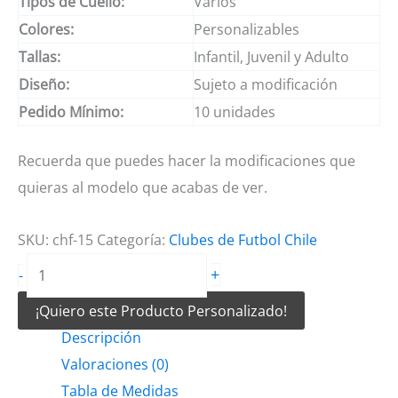
Tipos de Cuello:
Varios
Colores:
Personalizables
Tallas:
Infantil, Juvenil y Adulto
Diseño:
Sujeto a modificación
Pedido Mínimo:
10 unidades
Recuerda que puedes hacer la modificaciones que
quieras al modelo que acabas de ver.
SKU:
chf-15
Categoría:
Clubes de Futbol Chile
Camiseta
+
-
de
¡Quiero este Producto Personalizado!
futbol
Descripción
Copiapo
Valoraciones (0)
2024
Tabla de Medidas