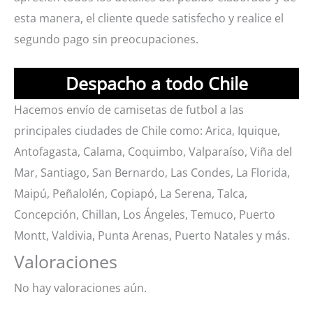
esta manera, el cliente quede satisfecho y realice el
segundo pago sin preocupaciones.
Despacho a todo Chile
Hacemos envío de camisetas de futbol a las
principales ciudades de Chile como: Arica, Iquique,
Antofagasta, Calama, Coquimbo, Valparaíso, Viña del
Mar, Santiago, San Bernardo, Las Condes, La Florida,
Maipú, Peñalolén, Copiapó, La Serena, Talca,
Concepción, Chillan, Los Ángeles, Temuco, Puerto
Montt, Valdivia, Punta Arenas, Puerto Natales y más.
Valoraciones
No hay valoraciones aún.