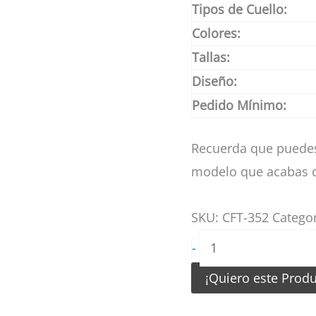
Tipos de Cuello:
Colores:
Tallas:
Diseño:
Pedido Mínimo:
Recuerda que puedes
modelo que acabas d
SKU:
CFT-352
Catego
Camiseta
-
de
¡Quiero este Prod
Futbol
Celeste