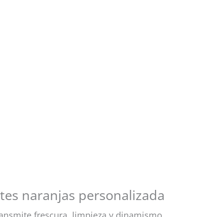
etes naranjas personalizada
ansmite frescura, limpieza y dinamismo,