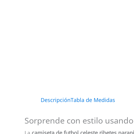
Descripción
Tabla de Medidas
Sorprende con estilo usando 
La
camiseta de futbol celeste ribetes naran