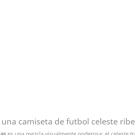
una camiseta de futbol celeste rib
jas
es una mezcla visualmente poderosa: el celeste tr