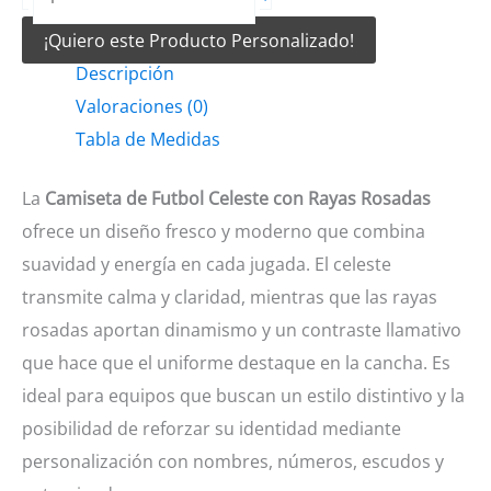
de
¡Quiero este Producto Personalizado!
Futbol
Descripción
Celeste
Valoraciones (0)
con
Tabla de Medidas
rayas
rosadas
La
Camiseta de Futbol Celeste con Rayas Rosadas
cantidad
ofrece un diseño fresco y moderno que combina
suavidad y energía en cada jugada. El celeste
transmite calma y claridad, mientras que las rayas
rosadas aportan dinamismo y un contraste llamativo
que hace que el uniforme destaque en la cancha. Es
ideal para equipos que buscan un estilo distintivo y la
posibilidad de reforzar su identidad mediante
personalización con nombres, números, escudos y