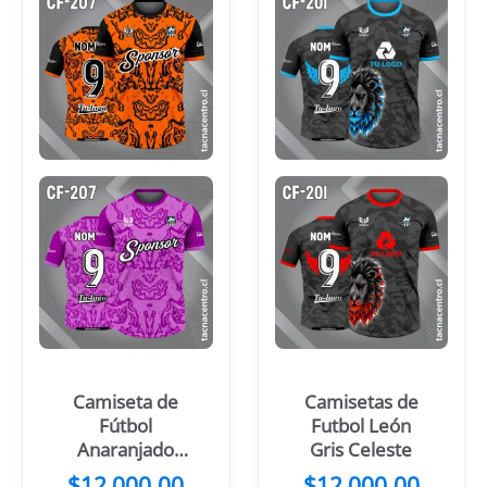
Camiseta de
Camisetas de
Fútbol
Futbol León
Anaranjado
Gris Celeste
con Mangas y
$
12,000.00
$
12,000.00