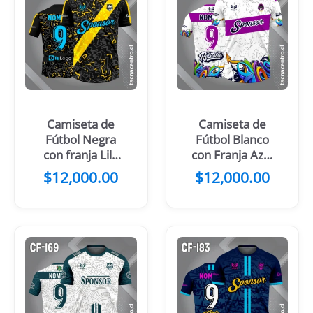
Camiseta de
Camiseta de
Fútbol Negra
Fútbol Blanco
con franja Lila
con Franja Azul
Diagonal
noche Cruzada
$
12,000.00
$
12,000.00
en el Pecho