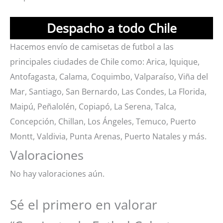
Despacho a todo Chile
Hacemos envío de camisetas de futbol a las
principales ciudades de Chile como: Arica, Iquique,
Antofagasta, Calama, Coquimbo, Valparaíso, Viña del
Mar, Santiago, San Bernardo, Las Condes, La Florida,
Maipú, Peñalolén, Copiapó, La Serena, Talca,
Concepción, Chillan, Los Ángeles, Temuco, Puerto
Montt, Valdivia, Punta Arenas, Puerto Natales y más.
Valoraciones
No hay valoraciones aún.
Sé el primero en valorar