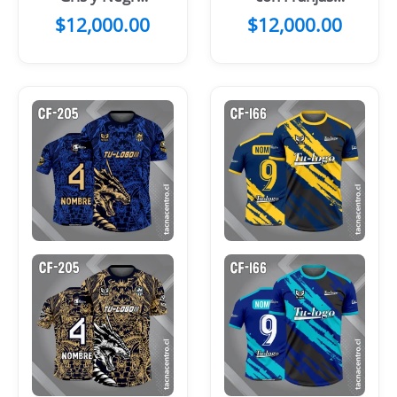
Franjas Verdes
Centrales
$
12,000.00
$
12,000.00
Blancas
Negro Amarillo