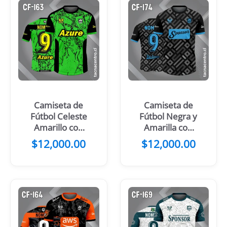
Camiseta de
Camiseta de
Fútbol Celeste
Fútbol Negra y
Amarillo con
Amarilla con
mangas negras
Patrones
$
12,000.00
$
12,000.00
Grises