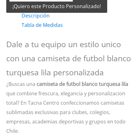
¡Quiero este Producto Personalizado!
Futbol
Descripción
Blanco
Tabla de Medidas
turquesa
lila
Dale a tu equipo un estilo unico
cantidad
con una camiseta de futbol blanco
turquesa lila personalizada
¿Buscas una
camiseta de futbol blanco turquesa lila
que combine frescura, elegancia y personalizacion
total? En Tacna Centro confeccionamos camisetas
sublimadas exclusivas para clubes, colegios,
empresas, academias deportivas y grupos en todo
Chile.