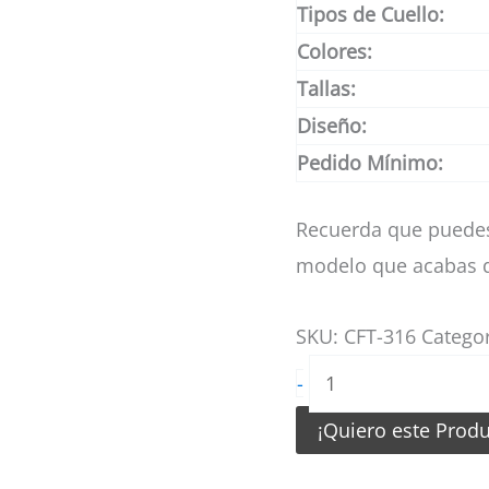
Tipos de Cuello:
Colores:
Tallas:
Diseño:
Pedido Mínimo:
Recuerda que puedes
modelo que acabas d
SKU:
CFT-316
Catego
Camiseta
-
de
¡Quiero este Prod
Futbol
Blanco