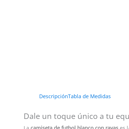
Descripción
Tabla de Medidas
Dale un toque único a tu eq
La
camiseta de futbol blanco con rayas
es l