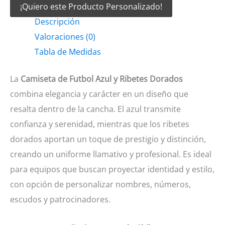
¡Quiero este Producto Personalizado!
Futbol
Descripción
Azul
Valoraciones (0)
y
Tabla de Medidas
ribetes
dorados
La
Camiseta de Futbol Azul y Ribetes Dorados
cantidad
combina elegancia y carácter en un diseño que
resalta dentro de la cancha. El azul transmite
confianza y serenidad, mientras que los ribetes
dorados aportan un toque de prestigio y distinción,
creando un uniforme llamativo y profesional. Es ideal
para equipos que buscan proyectar identidad y estilo,
con opción de personalizar nombres, números,
escudos y patrocinadores.