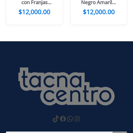
con Franjas
Negro Amarillo
Celestes en el
con Cabeza de
$
12,000.00
$
12,000.00
Centro
Lobo
https://www.tiktok.com
Facebook
WhatsApp
Instagram