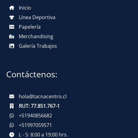
Inicio
Línea Deportiva
Papelería
Merchandising
Galería Trabajos
Contáctenos:
hola@tacnacentro.cl
RUT:
77.851.767-1
+51940856682
+51997059571
L - S: 8:00 a 19:00 hrs.