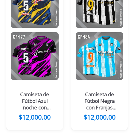
Camiseta de
Camiseta de
Fútbol Azul
Fútbol Negra
noche con
con Franjas
Manchas
Blancas
$
12,000.00
$
12,000.00
Amarillas y
azules