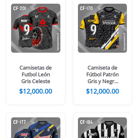
Camisetas de
Camiseta de
Futbol León
Fútbol Patrón
Gris Celeste
Gris y Negro
Franjas Verdes
$
12,000.00
$
12,000.00
Blancas