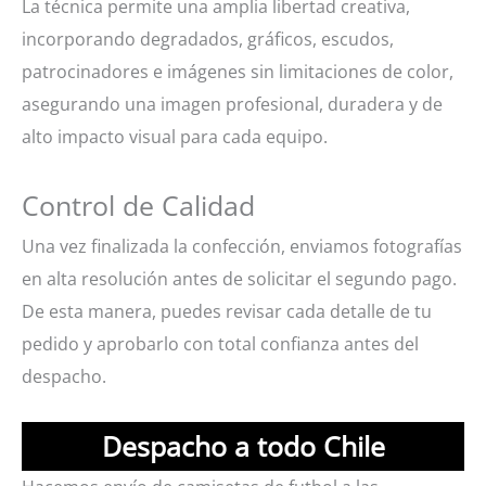
La técnica permite una amplia libertad creativa,
incorporando degradados, gráficos, escudos,
patrocinadores e imágenes sin limitaciones de color,
asegurando una imagen profesional, duradera y de
alto impacto visual para cada equipo.
Control de Calidad
Una vez finalizada la confección, enviamos fotografías
en alta resolución antes de solicitar el segundo pago.
De esta manera, puedes revisar cada detalle de tu
pedido y aprobarlo con total confianza antes del
despacho.
Despacho a todo Chile