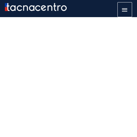
Ir
Men
al
princ
contenido