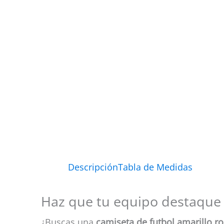
Descripción
Tabla de Medidas
Haz que tu equipo destaque 
¿Buscas una
camiseta de futbol amarillo r