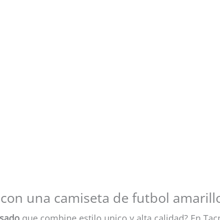
con una camiseta de futbol amarill
osado
que combine estilo unico y alta calidad? En Ta