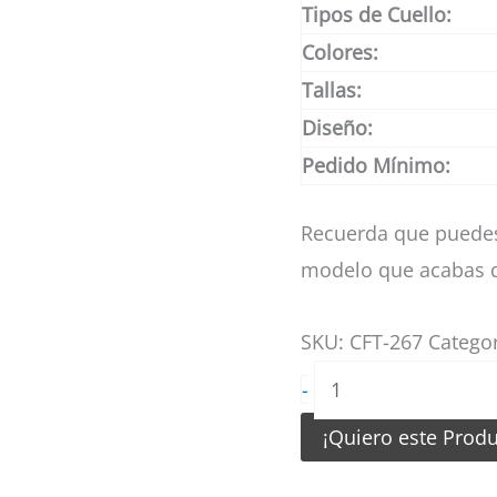
Tipos de Cuello:
Colores:
Tallas:
Diseño:
Pedido Mínimo:
Recuerda que puedes
modelo que acabas d
SKU:
CFT-267
Catego
Camiseta
-
de
¡Quiero este Prod
Futbol
Amarillo