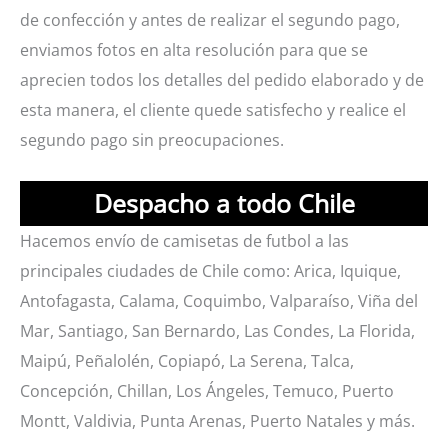
de confección y antes de realizar el segundo pago,
enviamos fotos en alta resolución para que se
aprecien todos los detalles del pedido elaborado y de
esta manera, el cliente quede satisfecho y realice el
segundo pago sin preocupaciones.
Despacho a todo Chile
Hacemos envío de camisetas de futbol a las
principales ciudades de Chile como: Arica, Iquique,
Antofagasta, Calama, Coquimbo, Valparaíso, Viña del
Mar, Santiago, San Bernardo, Las Condes, La Florida,
Maipú, Peñalolén, Copiapó, La Serena, Talca,
Concepción, Chillan, Los Ángeles, Temuco, Puerto
Montt, Valdivia, Punta Arenas, Puerto Natales y más.