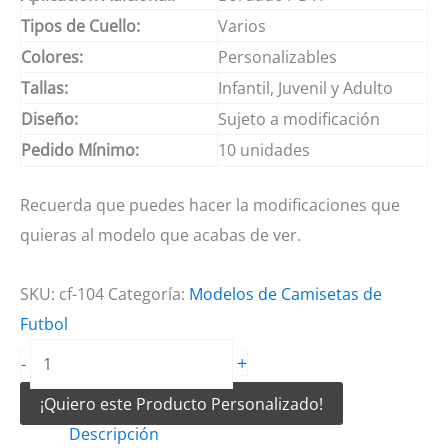
Tipos de Cuello:
Varios
Colores:
Personalizables
Tallas:
Infantil, Juvenil y Adulto
Diseño:
Sujeto a modificación
Pedido Mínimo:
10 unidades
Recuerda que puedes hacer la modificaciones que
quieras al modelo que acabas de ver.
SKU:
cf-104
Categoría:
Modelos de Camisetas de
Futbol
Camiseta
+
-
de
¡Quiero este Producto Personalizado!
futbol
Descripción
alienígena