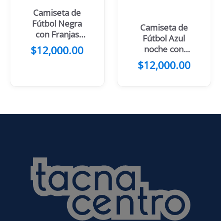
Camiseta de
Fútbol Negra
Camiseta de
con Franjas
Fútbol Azul
Blancas
$
12,000.00
noche con
Manchas
$
12,000.00
Amarillas y
azules