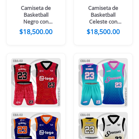
Camiseta de
Camiseta de
Basketball
Basketball
Negro con
Celeste con
Mangas Verdes
mangas
$
18,500.00
$
18,500.00
moradas