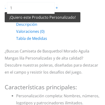
Camiseta
+
-
de
¡Quiero este Producto Personalizado!
Basquetbol
Descripción
Morado
Valoraciones (0)
Aguila
Tabla de Medidas
Mangas
lila
¿Buscas Camiseta de Basquetbol Morado Aguila
cantidad
Mangas lila Personalizadas y de alta calidad?
Descubre nuestras poleras, diseñadas para destacar
en el campo y resistir los desafíos del juego.
Características principales:
Personalización completa: Nombres, números,
logotipos y patrocinadores ilimitados.