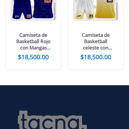
Camiseta de
Camiseta de
Basketball Rojo
Basketball
con Mangas
celeste con
Negras
mangas
$
18,500.00
$
18,500.00
rosadas