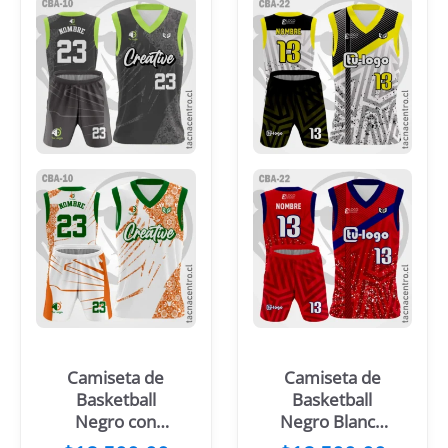
Camiseta de
Camiseta de
Basketball
Basketball
Negro con
Negro Blanco
Mangas Verdes
mangas