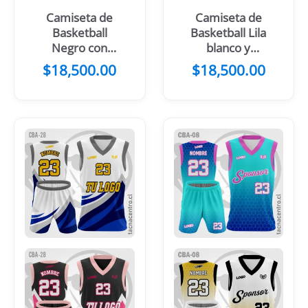
Camiseta de
Camiseta de
Basketball
Basketball Lila
Negro con
blanco y
Mangas
mangas
$
18,500.00
$
18,500.00
Amarillas
celestes