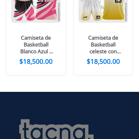
Camiseta de
Camiseta de
Basketball
Basketball
Blanco Azul y
celeste con
mangas gris
mangas
$
18,500.00
$
18,500.00
rosadas