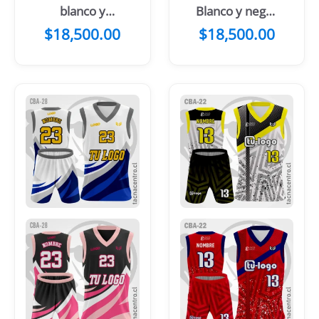
blanco y
Blanco y negro
mangas
con colores
$
18,500.00
$
18,500.00
celestes