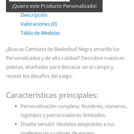
¡Quiero este Producto Personalizado!
Basketball
Descripción
Negra
Valoraciones (0)
amarillo
Tabla de Medidas
luz
cantidad
¿Buscas Camiseta de Basketball Negra amarillo luz
Personalizadas y de alta calidad? Descubre nuestras
poleras, diseñadas para destacar en el campo y
resistir los desafíos del juego.
Características principales:
Personalización completa: Nombres, números,
logotipos y patrocinadores ilimitados.
Diseño versátil: Modelos adaptables a tus
preferencias y colores de equipo.