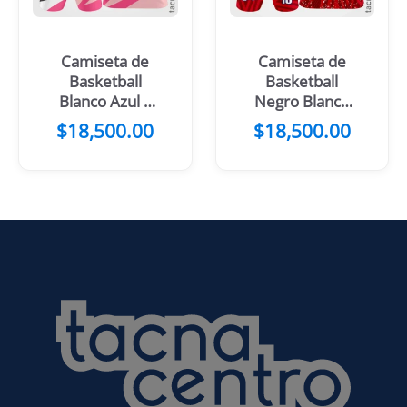
Camiseta de
Camiseta de
Basketball
Basketball
Blanco Azul y
Negro Blanco
mangas gris
mangas
$
18,500.00
$
18,500.00
Amarillas