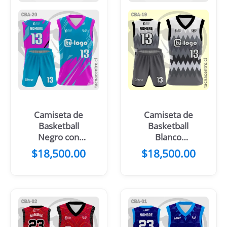
Camiseta de
Camiseta de
Basketball
Basketball
Negro con
Blanco
Mangas
Turquesa
$
18,500.00
$
18,500.00
Amarillas
Negro