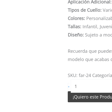
Aplicación Adicional:
Tipos de Cuello:
Vari
Colores:
Personaliza
Tallas:
Infantil, Juven
Diseño:
Sujeto a mod
Recuerda que puedes
modelo que acabas d
SKU:
far-24
Categorí
Camiseta
-
de
¡Quiero este Prod
Arquero
Rosado