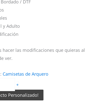
Bordado / DTF
os
bles
il y Adulto
ificación
 hacer las modificaciones que quieras al
e ver.
a:
Camisetas de Arquero
+
ucto Personalizado!