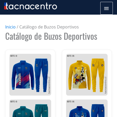
Ir
Men
al
princ
contenido
Inicio
/ Catálogo de Buzos Deportivos
Catálogo de Buzos Deportivos