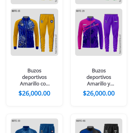
Buzos
Buzos
deportivos
deportivos
Amarillo con
Amarillo y
negro
verde
$
26,000.00
$
26,000.00