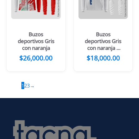
Buzos
Buzos
deportivos Gris
deportivos Gris
con naranja
con naranja y
blanco
$
26,000.00
$
18,000.00
1
2
3
→