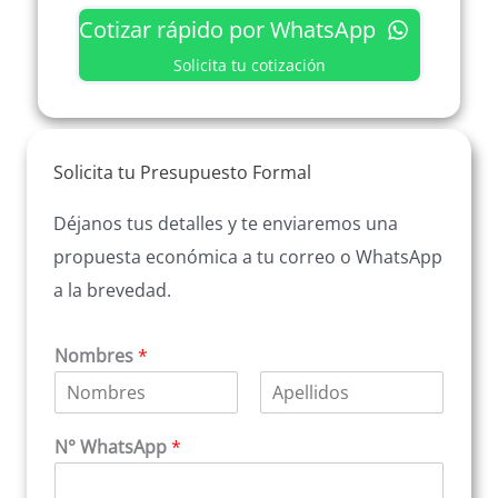
Cotizar rápido por WhatsApp
Solicita tu cotización
Solicita tu Presupuesto Formal
Déjanos tus detalles y te enviaremos una
propuesta económica a tu correo o WhatsApp
a la brevedad.
Nombres
*
N
A
o
p
N° WhatsApp
*
m
e
b
l
r
l