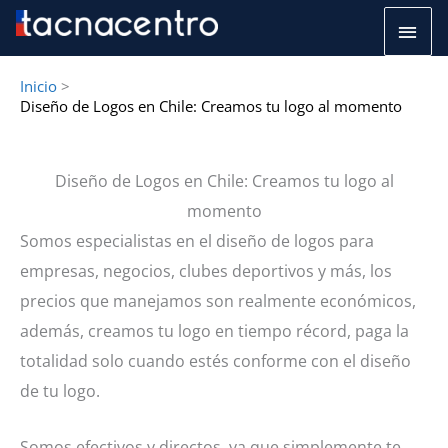
Ir
Men
al
princ
contenido
Inicio
Diseño de Logos en Chile: Creamos tu logo al momento
Diseño de Logos en Chile: Creamos tu logo al
momento
Somos especialistas en el diseño de logos para
empresas, negocios, clubes deportivos y más, los
precios que manejamos son realmente económicos,
además, creamos tu logo en tiempo récord, paga la
totalidad solo cuando estés conforme con el diseño
de tu logo.
Somos efectivos y directos, ya que simplemente te