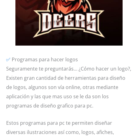
✅
Programas para hacer logos
Seguramente te preguntarás… ¿Cómo hacer un logo?,
Existen gran cantidad de herramientas para diseño
de logos, algunos son vía online, otras mediante
aplicación y las que mas uso se le da son los
programas de diseño grafico para pc.
Estos programas para pc te permiten diseñar
diversas ilustraciones así como, logos, afiches,