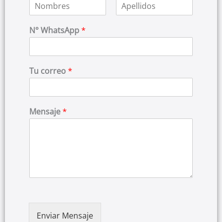
N
A
o
p
N° WhatsApp
*
m
e
b
l
r
l
e
i
d
Tu correo
*
o
s
Mensaje
*
Enviar Mensaje