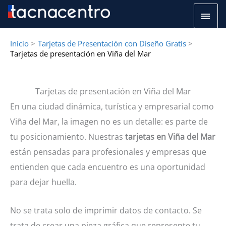
Ir
Men
al
princ
contenido
Inicio
Tarjetas de Presentación con Diseño Gratis
Tarjetas de presentación en Viña del Mar
Tarjetas de presentación en Viña del Mar
En una ciudad dinámica, turística y empresarial como
Viña del Mar, la imagen no es un detalle: es parte de
tu posicionamiento. Nuestras
tarjetas en Viña del Mar
están pensadas para profesionales y empresas que
entienden que cada encuentro es una oportunidad
para dejar huella.
No se trata solo de imprimir datos de contacto. Se
trata de crear una pieza gráfica que represente tu