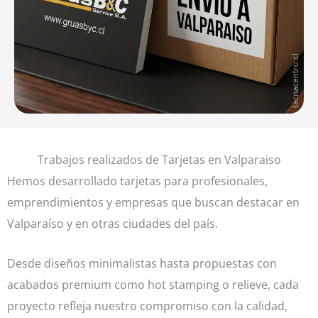
Trabajos realizados de Tarjetas en Valparaiso
Hemos desarrollado tarjetas para profesionales,
emprendimientos y empresas que buscan destacar en
Valparaíso y en otras ciudades del país.
Desde diseños minimalistas hasta propuestas con
acabados premium como hot stamping o relieve, cada
proyecto refleja nuestro compromiso con la calidad,