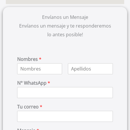
Envíanos un Mensaje
Envíanos un mensaje y te responderemos
lo antes posible!
Nombres
*
N
A
o
p
N° WhatsApp
*
m
e
b
l
r
l
e
i
d
Tu correo
*
o
s