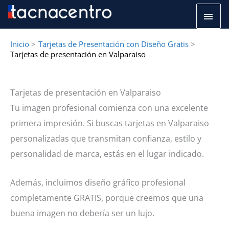
Ir
Men
al
princ
contenido
Inicio
Tarjetas de Presentación con Diseño Gratis
Tarjetas de presentación en Valparaiso
Tarjetas de presentación en Valparaiso
Tu imagen profesional comienza con una excelente
primera impresión. Si buscas tarjetas en Valparaiso
personalizadas que transmitan confianza, estilo y
personalidad de marca, estás en el lugar indicado.
Además, incluimos diseño gráfico profesional
completamente GRATIS, porque creemos que una
buena imagen no debería ser un lujo.