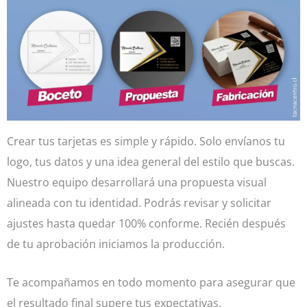
Crear tus tarjetas es simple y rápido. Solo envíanos tu
logo, tus datos y una idea general del estilo que buscas.
Nuestro equipo desarrollará una propuesta visual
alineada con tu identidad. Podrás revisar y solicitar
ajustes hasta quedar 100% conforme. Recién después
de tu aprobación iniciamos la producción.
Te acompañamos en todo momento para asegurar que
el resultado final supere tus expectativas.