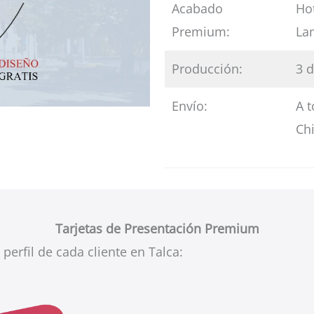
Acabado
Hot
Premium:
La
Producción:
3 d
Envío:
A t
Ch
Tarjetas de Presentación Premium
perfil de cada cliente en Talca: