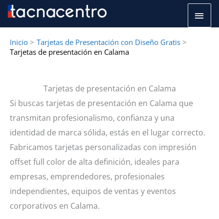
Ir
Men
al
princ
contenido
Inicio
Tarjetas de Presentación con Diseño Gratis
Tarjetas de presentación en Calama
Tarjetas de presentación en Calama
Si buscas tarjetas de presentación en Calama que
transmitan profesionalismo, confianza y una
identidad de marca sólida, estás en el lugar correcto.
Fabricamos tarjetas personalizadas con impresión
offset full color de alta definición, ideales para
empresas, emprendedores, profesionales
independientes, equipos de ventas y eventos
corporativos en Calama.