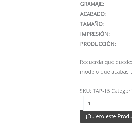
GRAMAJE
:
ACABADO
:
TAMAÑO
:
IMPRESIÓN
:
PRODUCCIÓN:
Recuerda que puedes
modelo que acabas d
SKU:
TAP-15
Categor
Tarjetas
-
de
¡Quiero este Prod
Presentación
Manicurista