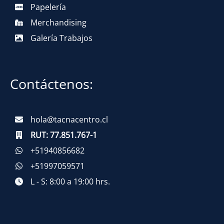
Papelería
Merchandising
Galería Trabajos
Contáctenos:
hola@tacnacentro.cl
RUT:
77.851.767-1
+51940856682
+51997059571
L - S: 8:00 a 19:00 hrs.