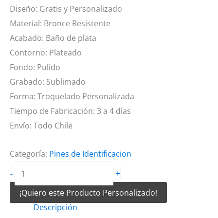
Diseño: Gratis y Personalizado
Material: Bronce Resistente
Acabado: Baño de plata
Contorno: Plateado
Fondo: Pulido
Grabado: Sublimado
Forma: Troquelado Personalizada
Tiempo de Fabricación: 3 a 4 días
Envío: Todo Chile
Categoría:
Pines de Identificacion
Pines
+
-
de
¡Quiero este Producto Personalizado!
identificación
Descripción
plateados