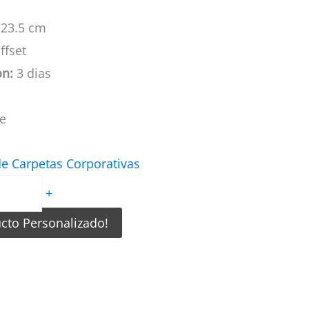
 23.5 cm
ffset
on:
3 dias
le
e Carpetas Corporativas
+
ucto Personalizado!