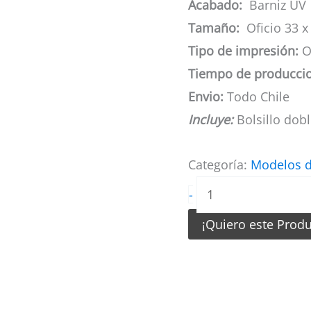
Acabado:
Barniz UV
Tamaño:
Oficio 33 x
Tipo de impresión:
O
Tiempo de producci
Envio:
Todo Chile
Incluye:
Bolsillo dob
Categoría:
Modelos d
Carpetas
-
Sectorizadas
¡Quiero este Prod
y
Bolsillo
Doble
cantidad